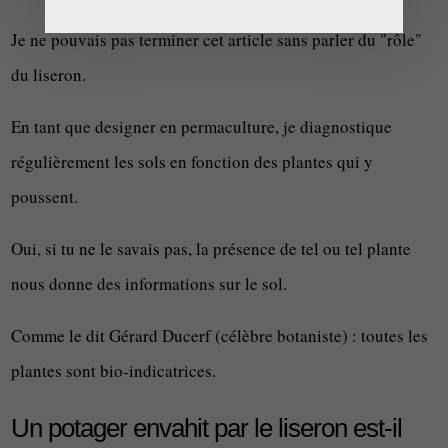
Je ne pouvais pas terminer cet article sans parler du "rôle"
du liseron.
En tant que designer en permaculture, je diagnostique
régulièrement les sols en fonction des plantes qui y
poussent.
Oui, si tu ne le savais pas, la présence de tel ou tel plante
nous donne des informations sur le sol.
Comme le dit Gérard Ducerf (célèbre botaniste) : toutes les
plantes sont bio-indicatrices.
Un potager envahit par le liseron est-il