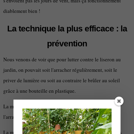
s'envolent pas les jours de vent, mais ça fonctionnement
diablement bien !
La technique la plus efficace : la
prévention
Nous venons de voir que pour lutter contre le liseron au
jardin, on pouvait soit l'arracher régulièrement, soit le
priver de lumière ou soit au contraire le brûler au soleil
grâce à une bouteille en plastique.
La méthode qui fonctionne le mieux pour moi, c'est
l'arrachage régulier.
La meilleure méthode, c'est un savant mélange de toutes