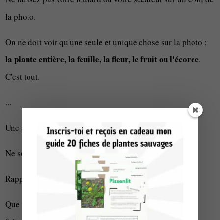
la photo.
On ne doit voir qu'une seule et unique chose sur la photo :
la plante entière, la feuille, la fleur, le fruit ou l'écorce
.
C'est tout.
...
évitez les photos trop lointaines
Une autre erreur :
.
Ne soyez pas timide !
Rapprochez-vous.
Que vous preniez la plante entière ou un organe précis,