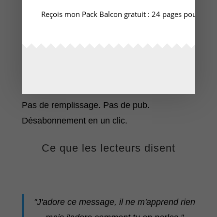
Ce que tu reçois
Reçois mon Pack Balcon gratuit : 24 pages pour démar
Un email par semaine
- Court. Concret.
Un principe du vivant
expliqué
simplement, pas de la théorie, ce que
j'observe depuis 2017 sur ma terrasse et
au jardin.
Pas de remplissage. Pas de pub.
Désabonnement en un clic.
Ce que les lecteurs disent
"J'adore ce message, il ne m'apprend rien