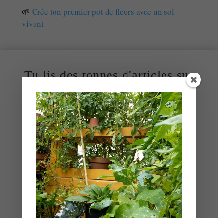
🌱
Crée ton premier pot de fleurs avec un sol
vivant
Tu lis des tonnes d'articles sur
le jardinage.
Tu comprends les principes.
Mais tu ne sais toujours pas
par quoi commencer.
Chaque semaine, un email. Un seul sujet. Le
mécanisme du vivant qui se cache derrière
et comment l'appliquer chez toi, même sur
2m².