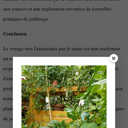
aux sources et une exploration novatrice de nouvelles
pratiques de jardinage.
Conclusion
Le voyage vers l'autonomie par le semis est non seulement
un engagement envers une agriculture plus durable et
respectueuse de l'environnement, mais également un acte
d'empowerment personnel. En prenant le contrôle de la
production de nos propres graines, nous reprenons en main
notre alimentation, notre santé, et notre impact sur la
planète. Ce processus n'est pas juste une série de techniques
de jardinage; il s'agit d'une philosophie de vie qui