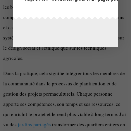
les bonnes plantes ou techniques ; c'est aussi de
comprendre comment ces choix s'alignent avec les besoins
et capacités des communautés qui vont utiliser ces
systèmes. C'est pourquoi la permaculture insiste autant sur
le design social et l'éthique que sur les techniques
agricoles.
Dans la pratique, cela signifie intégrer tous les membres de
la communauté dans le processus de planification et de
gestion des projets permaculturels. Chaque personne
apporte ses compétences, son temps et ses ressources, ce
qui enrichit le projet et le rend plus viable à long terme. J'ai
vu des
jardins partagés
transformer des quartiers entiers en