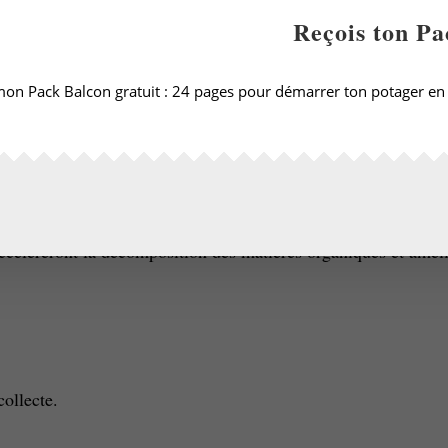
Reçois ton Pa
Mon jus de bokashi maison 🙂
on Pack Balcon gratuit : 24 pages pour démarrer ton potager en p
 du jus de bokashi comme activateu
ment dans ton lombricomposteur, ton tas de compost ou ton
co
ccéléreront la décomposition des matières organiques et améli
collecte.