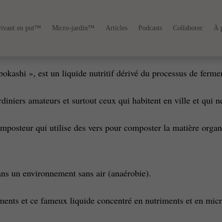
vivant en pot™
Micro-jardin™
Articles
Podcasts
Collaborer
À 
bokashi », est un liquide nutritif dérivé du processus de ferm
ardiniers amateurs et surtout ceux qui habitent en ville et qui 
mposteur qui utilise des vers pour composter la matière organ
s un environnement sans air (anaérobie).
ments et ce fameux liquide concentré en nutriments et en mic