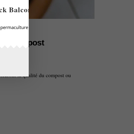
ck Balcon
ermaculture sur 2 m², sans terreau, sans engrais, sans jardineri
r de compost
mposteur
.
oreront la qualité du compost ou