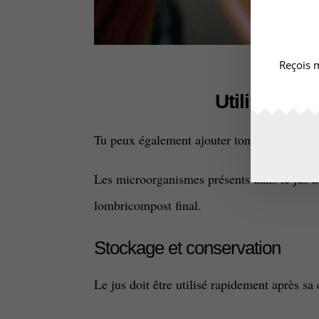
Reçois m
Utilisation
Tu peux également ajouter ton jus directe
Les microorganismes présents dans le jus a
lombricompost final.
Stockage et conservation
Le jus doit être utilisé rapidement après sa 