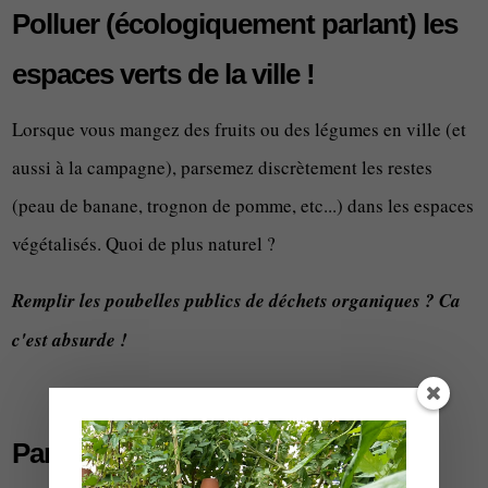
Polluer (écologiquement parlant) les
espaces verts de la ville !
Lorsque vous mangez des fruits ou des légumes en ville (et
aussi à la campagne), parsemez discrètement les restes
(peau de banane, trognon de pomme, etc...) dans les espaces
végétalisés. Quoi de plus naturel ?
Remplir les poubelles publics de déchets organiques ? Ca
c'est absurde !
Partager